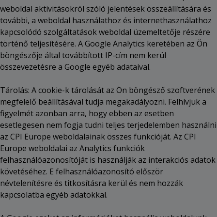
weboldal aktivitásokról szóló jelentések összeállítására és
további, a weboldal használathoz és internethasználathoz
kapcsolódó szolgáltatások weboldal üzemeltetője részére
történő teljesítésére. A Google Analytics keretében az Ön
böngészője által továbbított IP-cím nem kerül
összevezetésre a Google egyéb adataival.
Tárolás: A cookie-k tárolását az Ön böngésző szoftverének
megfelelő beállításával tudja megakadályozni. Felhívjuk a
figyelmét azonban arra, hogy ebben az esetben
esetlegesen nem fogja tudni teljes terjedelemben használni
az CPI Europe weboldalainak összes funkcióját. Az CPI
Europe weboldalai az Analytics funkciók
felhasználóazonosítóját is használják az interakciós adatok
követéséhez. E felhasználóazonosító először
névtelenítésre és titkosításra kerül és nem hozzák
kapcsolatba egyéb adatokkal.