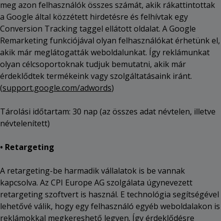
meg azon felhasználók összes számát, akik rákattintottak
a Google által közzétett hirdetésre és felhívtak egy
Conversion Tracking taggel ellátott oldalat. A Google
Remarketing funkciójával olyan felhasználókat érhetünk el,
akik már meglátogatták weboldalunkat. Így reklámunkat
olyan célcsoportoknak tudjuk bemutatni, akik már
érdeklődtek termékeink vagy szolgáltatásaink iránt.
(
support.google.com/adwords
)
Tárolási időtartam: 30 nap (az összes adat névtelen, illetve
névtelenített)
• Retargeting
A retargeting-be harmadik vállalatok is be vannak
kapcsolva. Az CPI Europe AG szolgálata úgynevezett
retargeting szoftvert is használ. E technológia segítségével
lehetővé válik, hogy egy felhasználó egyéb weboldalakon is
reklámokkal megkereshető legyen. Így érdeklődésre