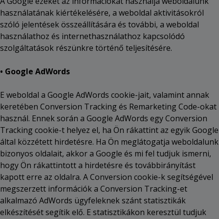
A Google ezeket az információkat használja weboldalunk
használatának kiértékelésére, a weboldal aktivitásokról
szóló jelentések összeállítására és további, a weboldal
használathoz és internethasználathoz kapcsolódó
szolgáltatások részünkre történő teljesítésére.
• Google AdWords
E weboldal a Google AdWords cookie-jait, valamint annak
keretében Conversion Tracking és Remarketing Code-okat
használ. Ennek során a Google AdWords egy Conversion
Tracking cookie-t helyez el, ha Ön rákattint az egyik Google
által közzétett hirdetésre. Ha Ön meglátogatja weboldalunk
bizonyos oldalait, akkor a Google és mi fel tudjuk ismerni,
hogy Ön rákattintott a hirdetésre és továbbirányítást
kapott erre az oldalra. A Conversion cookie-k segítségével
megszerzett információk a Conversion Tracking-et
alkalmazó AdWords ügyfeleknek szánt statisztikák
elkészítését segítik elő. E statisztikákon keresztül tudjuk