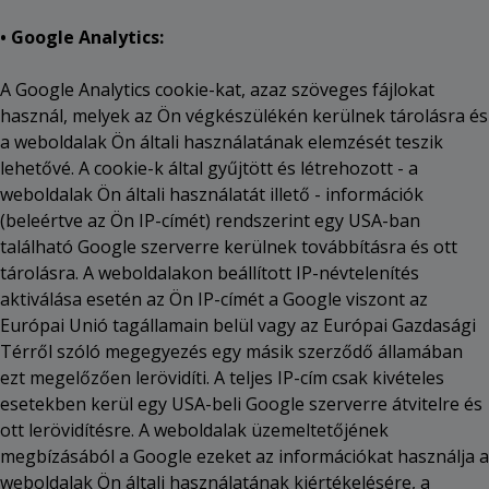
• Google Analytics:
A Google Analytics cookie-kat, azaz szöveges fájlokat
használ, melyek az Ön végkészülékén kerülnek tárolásra és
a weboldalak Ön általi használatának elemzését teszik
lehetővé. A cookie-k által gyűjtött és létrehozott - a
weboldalak Ön általi használatát illető - információk
(beleértve az Ön IP-címét) rendszerint egy USA-ban
található Google szerverre kerülnek továbbításra és ott
tárolásra. A weboldalakon beállított IP-névtelenítés
aktiválása esetén az Ön IP-címét a Google viszont az
Európai Unió tagállamain belül vagy az Európai Gazdasági
Térről szóló megegyezés egy másik szerződő államában
ezt megelőzően lerövidíti. A teljes IP-cím csak kivételes
esetekben kerül egy USA-beli Google szerverre átvitelre és
ott lerövidítésre. A weboldalak üzemeltetőjének
megbízásából a Google ezeket az információkat használja a
weboldalak Ön általi használatának kiértékelésére, a