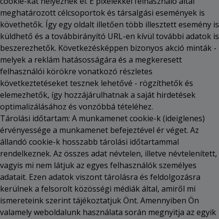
cookie-kat helyeznek el. E pixelekkel felhasználó által
meghatározott célcsoportok és társalgási események is
követhetők. Így egy oldalt illetően több illesztett esemény is
küldhető és a továbbirányító URL-en kívül további adatok is
beszerezhetők. Következésképpen bizonyos akció minták -
melyek a reklám hatásosságára és a megkeresett
felhasználói körökre vonatkozó részletes
következtetéseket tesznek lehetővé - rögzíthetők és
elemezhetők, így hozzájárulhatnak a saját hirdetések
optimalizálásához és vonzóbbá tételéhez.
Tárolási időtartam: A munkamenet cookie-k (ideiglenes)
érvényessége a munkamenet befejeztével ér véget. Az
állandó cookie-k hosszabb tárolási időtartammal
rendelkeznek. Az összes adat névtelen, illetve névtelenített,
vagyis mi nem látjuk az egyes felhasználók személyes
adatait. Ezen adatok viszont tárolásra és feldolgozásra
kerülnek a felsorolt közösségi médiák által, amiről mi
ismereteink szerint tájékoztatjuk Önt. Amennyiben Ön
valamely weboldalunk használata során megnyitja az egyik