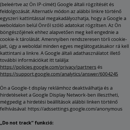
(beleértve az Ön IP-címét) Google általi rögzítését és
feldolgozását. Alternatív módon az alábbi linkre történő
egyszeri kattintással megakadályozhatja, hogy a Google a
weboldalon belül Önről szóló adatokat rögzítsen. Az Ön
böngészőjének ehhez alapvetően meg kell engednie a
cookie-k tárolását. Amennyiben rendszeresen törli cookie-
jait, úgy a weboldal minden egyes meglátogatásakor rá kell
kattintani a linkre. A Google általi adathasználatot illető
további információkat itt találja:
https://policies.google.com/privacy/partners
és
https://support.google.com/analytics/answer/6004245
Ön a Google-t display reklámhoz deaktiválhatja és a
hirdetéseket a Google Display Network-ben illesztheti,
mégpedig a hirdetési beállítások alábbi linken történő
felhívásával: https://adssettings.google.com/anonymous
„Do not track“ funkció: