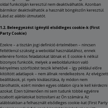
oldal funkcióján keresztül nem deaktiválhatók. Azonban
bármikor deaktiválhatók a használt böngészőn keresztül.
Lásd az alábbi útmutatót.
1.2. Beleegyezést igénylő elsődleges cookie-k (First
Party Cookie)
Ezekre – a tisztán jogi definíció értelmében – nincsen
feltétlenül szükség a weboldal használatához, ennek
ellenére fontos feladatokat látnak el. E cookie-k nélkül
bizonyos funkciók, melyek a weboldalunkon való
kényelmes szörfözést teszik lehetővé – így például előre
kitöltött adatlapok – nem állnak rendelkezésre. Az elvégzett
beállítások, pl. nyelv kiválasztása, ily módon nem
tárolhatók, ezért minden egyes oldalon újra le kell kérdezni
azokat. Ezen túlmenően mi sem tudunk többé egyénre
szabott ajánlatokat biztosítani az Ön számára. Az
alábbiakban a felhasznált elsődleges cookie-kat (First Party